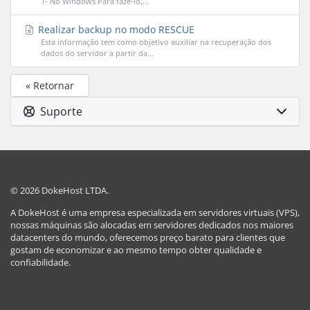
1- No Windows Para faze-lo,...
Realizar backup no modo RESCUE
Esta informação tem como objetivo auxiliar na recuperação dos
dados do servidor a partir da...
« Retornar
Suporte
© 2026 DokeHost LTDA.
A DokeHost é uma empresa especializada em servidores virtuais (VPS),
nossas máquinas são alocadas em servidores dedicados nos maiores
datacenters do mundo, oferecemos preço barato para clientes que
gostam de economizar e ao mesmo tempo obter qualidade e
confiabilidade.