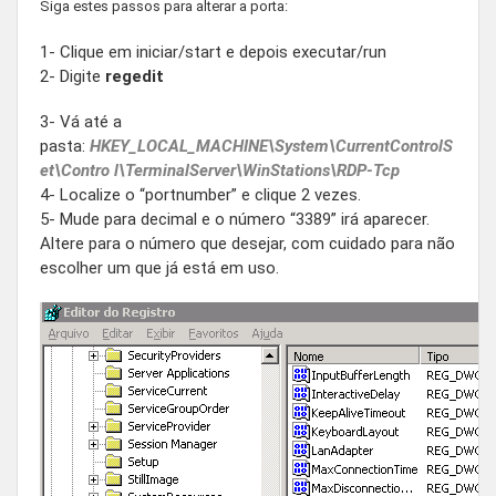
Siga estes passos para alterar a porta:
1- Clique em iniciar/start e depois executar/run
2- Digite
regedit
3- Vá até a
pasta:
HKEY_LOCAL_MACHINE\System\CurrentControlS
et\Contro l\TerminalServer\WinStations\RDP-Tcp
4- Localize o “portnumber” e clique 2 vezes.
5- Mude para decimal e o número “3389” irá aparecer.
Altere para o número que desejar, com cuidado para não
escolher um que já está em uso.