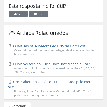
Esta resposta lhe foi útil?
Sim
Não
Artigos Relacionados
Quais são os servidores de DNS da DokeHost?
Os servidores padrões para hospedagem de sites e revendas de
hospedagem são: –...
Quais versões do PHP a DokeHost disponibiliza?
As versões do PHP disponibilizadas atualmente são a 5.4, 5.5, 5.6,
7.0, 7.1 e 7.2, sendo 5.6 a...
Como alterar a versão do PHP utilizada pelo meu
site?
Basta seguir ao cPanel, e no item ‘Gerenciador MultiPHP’ você
poderá selecionar quais domínios /...
« Retornar